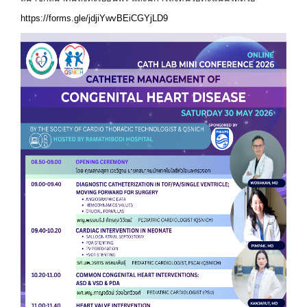
https://forms.gle/jdjiYwvBEiCGYjLD9